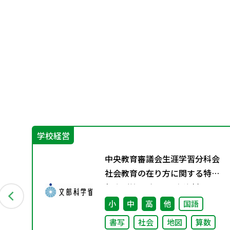
学校経営
グ
中央教育審議会生涯学習分科会
資料
社会教育の在り方に関する特別
部会（第1回） 配布資料
小
中
高
他
国語
書写
社会
地図
算数