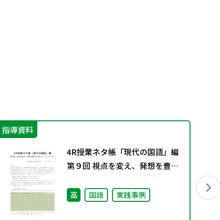
指導資料
進
4R授業ネタ帳「現代の国語」編
第９回 視点を変え、発想を豊か
にするトレーニング（２）
高
国語
実践事例