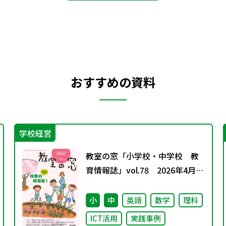
おすすめの資料
学校経営
教室の窓「小学校・中学校 教
育情報誌」vol.78 2026年4月発
行
小
中
英語
数学
理科
ICT活用
実践事例