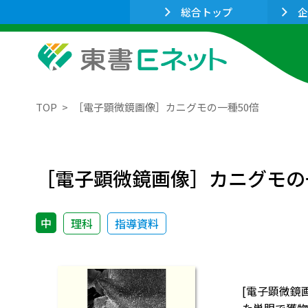
総合トップ
企
TOP
［電子顕微鏡画像］カニグモの一種50倍
［電子顕微鏡画像］カニグモの
中
理科
指導資料
[電子顕微鏡