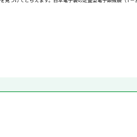
を見つけてとらえます。日本電子製の走査型電子顕微鏡（T－3