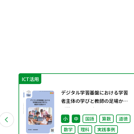
ICT活用
す
デジタル学習基盤における学習
者主体の学びと教師の足場かけ
（特別課題131）
小
中
国語
算数
道徳
数学
理科
実践事例