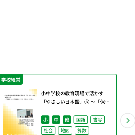
学校経営
学
小中学校の教育現場で活かす
「やさしい日本語」③ ～「保護
者への（学校運営としての）や
さしい日本語」～
小
中
他
国語
書写
社会
地図
算数