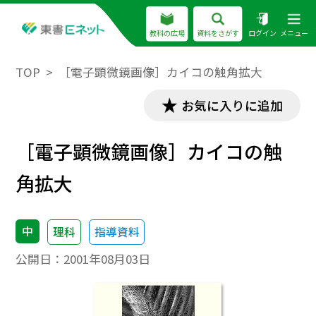
教科の広場
資料をさがす
ログイン
メニュー
TOP
［電子顕微鏡画像］カイコの触角拡大
お気に入りに追加
［電子顕微鏡画像］カイコの触
角拡大
中
理科
指導資料
公開日：
2001年08月03日