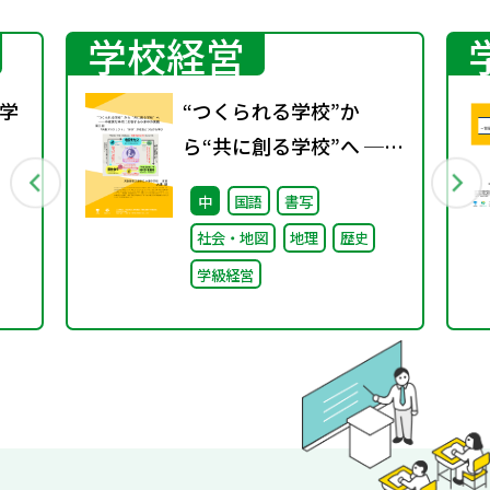
学校経営
学
“つくられる学校”か
ら“共に創る学校”へ ──
行
不確実な時代に応答する
中
国語
書写
小津中の実践 第三回
社会・地図
地理
歴史
「共創プロジェク
学級経営
ト」“好き”が社会とつな
がる学び