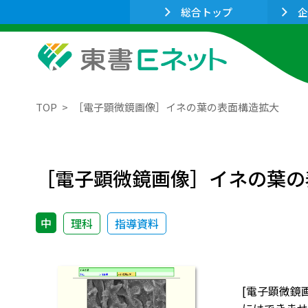
総合トップ
企
TOP
［電子顕微鏡画像］イネの葉の表面構造拡大
［電子顕微鏡画像］イネの葉の
中
理科
指導資料
[電子顕微鏡