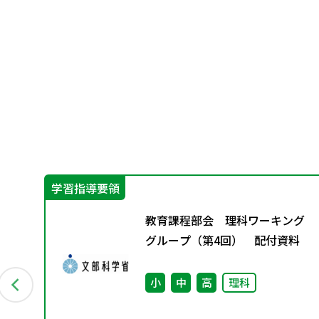
学習指導要領
す
教育課程部会 理科ワーキング
グループ（第4回） 配付資料
小
中
高
理科