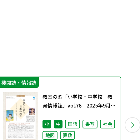
機関誌・情報誌
学
教室の窓「小学校・中学校 教
育情報誌」vol.76 2025年9月発
行
小
中
国語
書写
社会
地図
算数