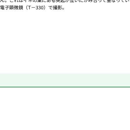
ん。これはイネの葉にある突起が互いにかみ合って重なってい
電子顕微鏡（T－330）で撮影。