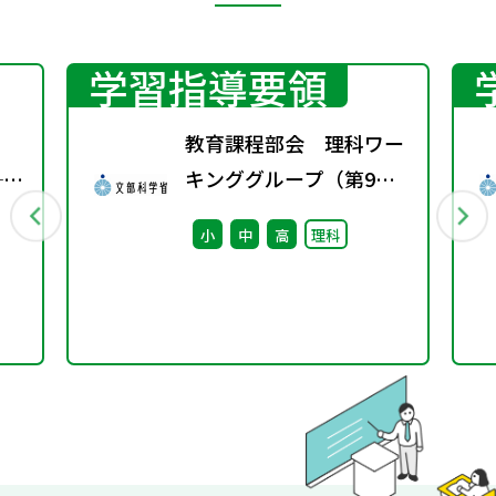
学習指導要領
教育課程部会 理科ワー
──
キンググループ（第9
る
回） 配付資料
小
中
高
理科
つな