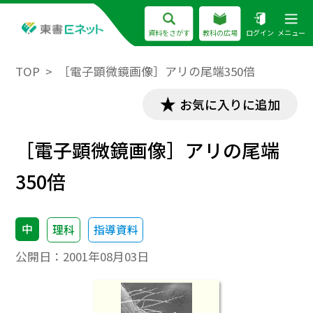
資料をさがす
教科の広場
ログイン
メニュー
TOP
［電子顕微鏡画像］アリの尾端350倍
お気に入りに追加
［電子顕微鏡画像］アリの尾端
350倍
中
理科
指導資料
公開日：
2001年08月03日