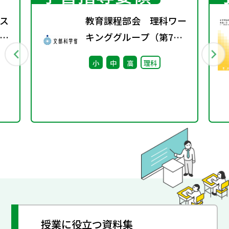
ス
教育課程部会 理科ワー
し
キンググループ（第7
を
回） 配付資料 ※算
小
中
高
理科
数・数学ワーキンググル
ープ（第8回）と合同開
催
授業に役立つ資料集