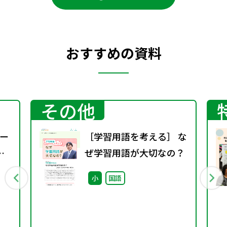
おすすめの資料
その他
ー
［学習用語を考える］ な
ぜ学習用語が大切なの？
小
国語