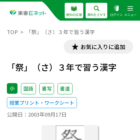
教科の広場
資料をさがす
ログイン
メニュー
TOP
「祭」（さ）３年で習う漢字
お気に入りに追加
「祭」（さ）３年で習う漢字
小
国語
書写
書道
授業プリント・ワークシート
公開日：
2003年09月17日