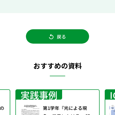
戻る
おすすめの資料
実践事例
の
第1学年『光による現