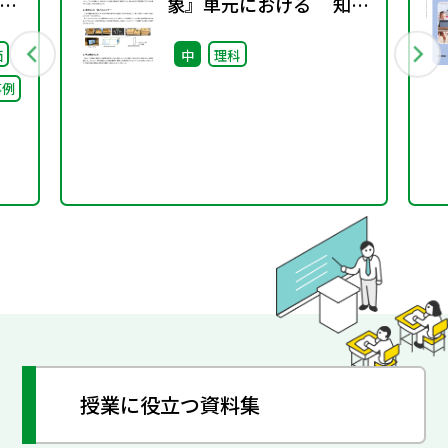
ポ
象』単元における 知識
の概念的な理解を促す学
価
中
理科
習展開の工夫 -箱プロジ
事例
ェクターの仕組みを通し
て‐
授業に役立つ資料集