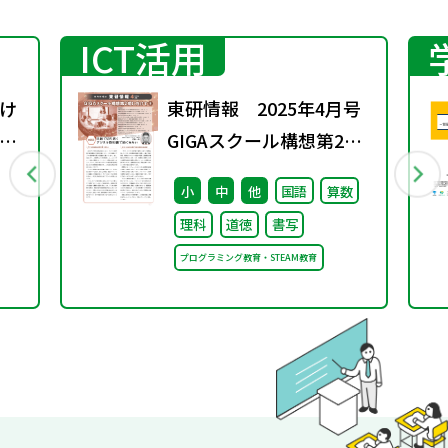
ICT活用
け
東研情報 2025年4月号
教
GIGAスクール構想第2期
題
に向けて ③
小
中
他
国語
算数
理科
道徳
書写
プログラミング教育・STEAM教育