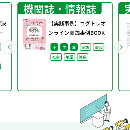
機関誌・情報誌
解決
【実践事例】コグトレオ
測
ンライン実践事例BOOK
小
中
高
国語
書写
社会
地図
算数