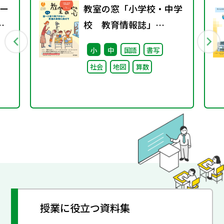
ー
教室の窓「小学校・中学
校 教育情報誌」
vol.74 2025年1月発行
小
中
国語
書写
ル
社会
地図
算数
開
授業に役立つ資料集