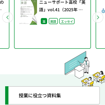
の
ニューサポート高校「英
表
語」vol.41（2025年 春
と
号）
高
英語
エッセイ
授業に役立つ資料集