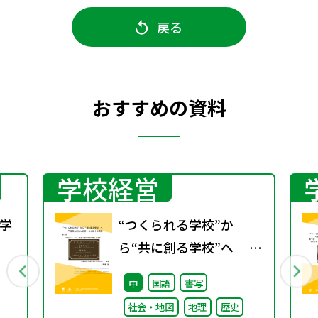
戻る
おすすめの資料
学校経営
学
“つくられる学校”か
ら“共に創る学校”へ ──
行
不確実な時代に応答する
中
国語
書写
小津中の実践 第二回
社会・地図
地理
歴史
「学校のコンパス」生徒