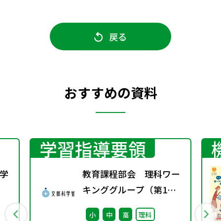
戻る
おすすめの資料
学習指導要領
学
教育課程部会 理科ワー
キンググループ（第1
行
回） 配付資料
小
中
高
理科