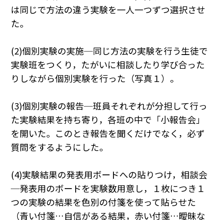
は同じで方法の違う実験を一人一つずつ選択させ
た。
(2)個別実験の実施─同じ方法の実験を行う生徒で
実験班をつくり，たがいに相談したり学び合った
りしながら個別実験を行った（写真１）。
(3)個別実験の報告─班員それぞれが分担して行っ
た実験結果を持ち寄り，各班の中で「小報告会」
を開いた。このとき報告を聞くだけでなく，必ず
質問をするようにした。
(4)実験結果の発表用ボードへの貼りつけ，相談会
─発表用のボードを実験数用意し，１枚につき１
つの実験の結果を色別の付箋を使って貼らせた
（青い付箋…自信がある結果，赤い付箋…曖昧な