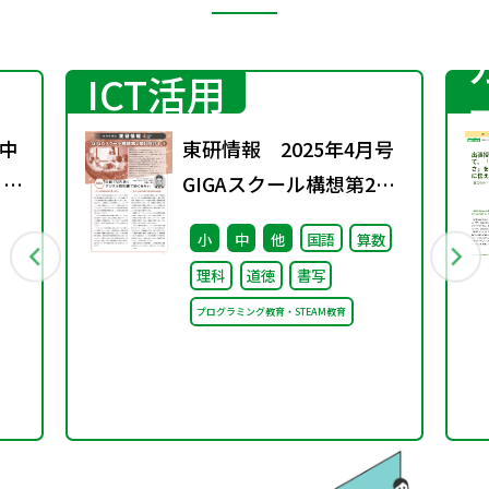
ICT活用
中
東研情報 2025年4月号
 ～
GIGAスクール構想第2期
に向けて ③
小
中
他
国語
算数
理科
道徳
書写
プログラミング教育・STEAM教育