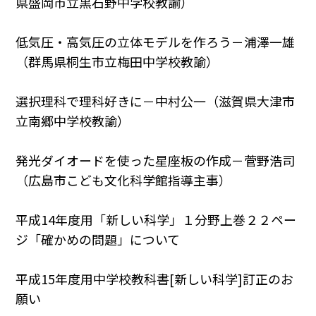
県盛岡市立黒石野中学校教諭）
低気圧・高気圧の立体モデルを作ろう－浦澤一雄
（群馬県桐生市立梅田中学校教諭）
選択理科で理科好きに－中村公一（滋賀県大津市
立南郷中学校教諭）
発光ダイオードを使った星座板の作成－菅野浩司
（広島市こども文化科学館指導主事）
平成14年度用「新しい科学」１分野上巻２２ペー
ジ「確かめの問題」について
平成15年度用中学校教科書[新しい科学]訂正のお
願い