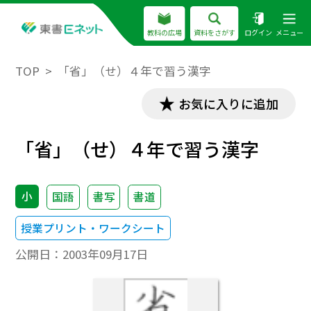
教科の広場
資料をさがす
ログイン
メニュー
TOP
「省」（せ）４年で習う漢字
お気に入りに追加
「省」（せ）４年で習う漢字
小
国語
書写
書道
授業プリント・ワークシート
公開日：
2003年09月17日