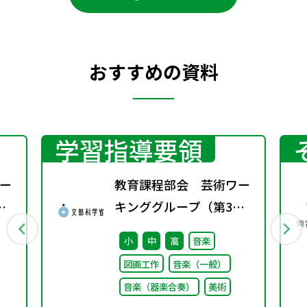
おすすめの資料
学習指導要領
ー
教育課程部会 芸術ワー
キンググループ（第3
回）配付資料
小
中
高
音楽
図画工作
音楽（一般）
音楽（器楽合奏）
美術