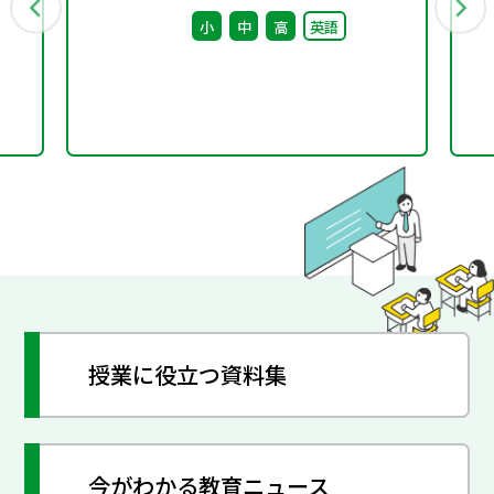
カ
回） 配付資料
小
中
高
英語
授業に役立つ資料集
今がわかる教育ニュース