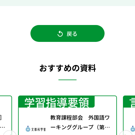
戻る
おすすめの資料
学習指導要領
］
教育課程部会 外国語ワ
ト
ーキンググループ（第12