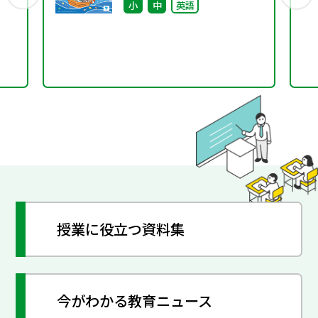
小
中
英語
タ
デジ
デ
授業に役立つ資料集
今がわかる教育ニュース