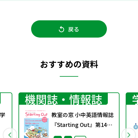
戻る
おすすめの資料
機関誌・情報誌
学
教室の窓 小中英語情報誌
『Starting Out』第14号
y
(2026年春号)