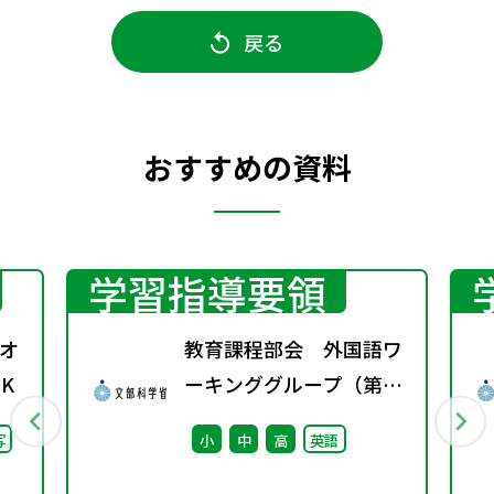
戻る
おすすめの資料
学習指導要領
オ
教育課程部会 外国語ワ
K
ーキンググループ（第11
回） 配付資料
写
小
中
高
英語