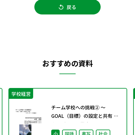
戻る
おすすめの資料
学校経営
チーム学校への挑戦② ～
GOAL（目標）の設定と共有 ス
タンダードの徹底～
小
国語
書写
社会