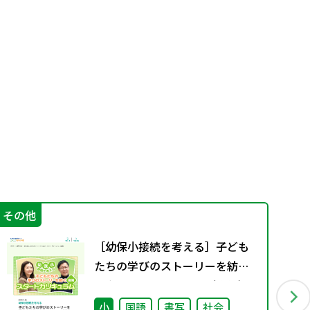
その他
学
［幼保小接続を考える］子ども
たちの学びのストーリーを紡ぐ
スタートカリキュラム（後編）
小
国語
書写
社会