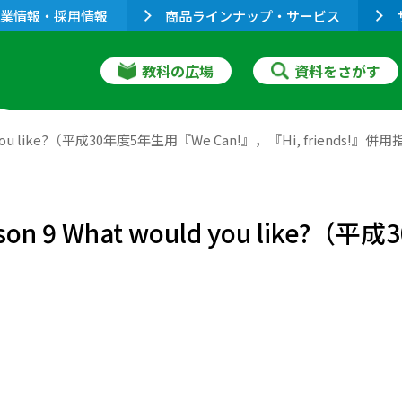
業情報・採用情報
商品ラインナップ・サービス
教科の広場
資料をさがす
uld you like?（平成30年度5年生用『We Can!』，『Hi, friends!』
sson 9 What would you like