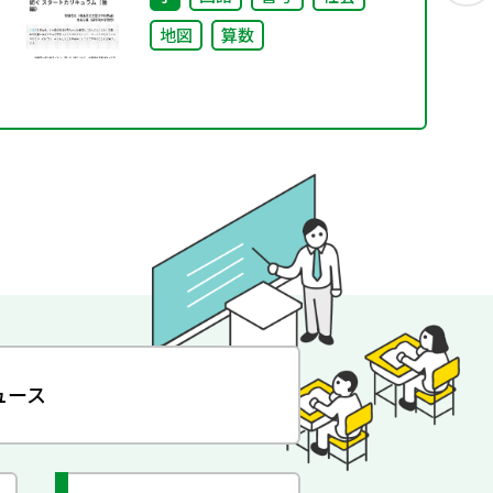
地図
算数
ュース