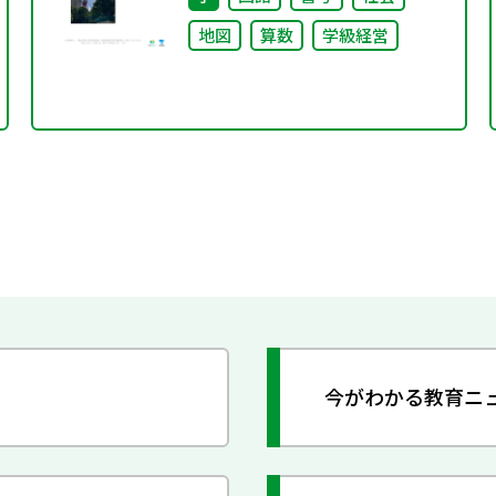
地図
算数
学級経営
今がわかる教育ニ