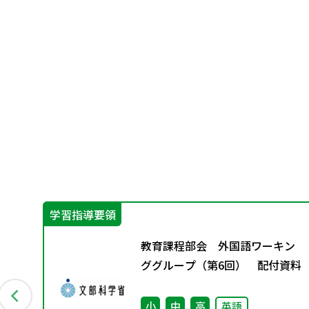
学習指導要領
教育課程部会 外国語ワーキン
（学
ググループ（第6回） 配付資料
さ
小
中
高
英語