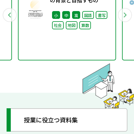
の背景と目指すもの
行
小
中
高
国語
書写
社会
地図
算数
授業に役立つ資料集