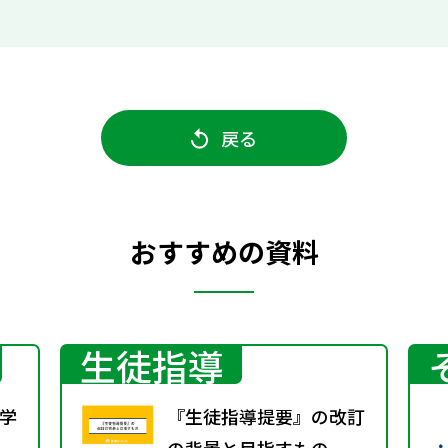
戻る
おすすめの資料
生徒指導
学
『生徒指導提要』の改訂