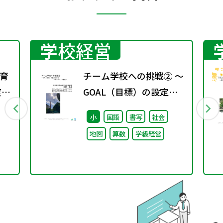
学校経営
育
チーム学校への挑戦② ～
度学
GOAL（目標）の設定と
共有 スタンダードの徹底
小
国語
書写
社会
～
地図
算数
学級経営