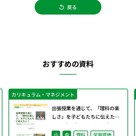
戻る
おすすめの資料
カリキュラム・マネジメント
出張授業を通じて、「理科の楽
しさ」を子どもたちに伝えた
い！ （理科のミカタWeb）
小
中
理科
学習評価