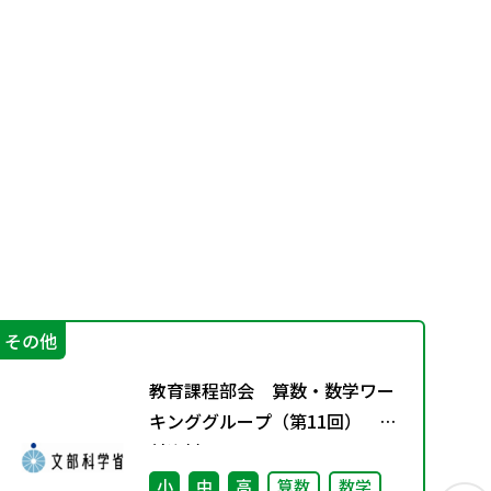
その他
学
教育課程部会 算数・数学ワー
キンググループ（第11回） 配
付資料
小
中
高
算数
数学