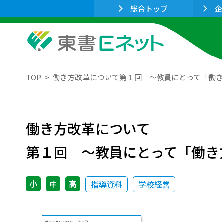
総合トップ
企
TOP
働き方改革について第１回 ～教員にとって「働
働き方改革について
第１回 ～教員にとって「働き
小
中
高
指導資料
学校経営