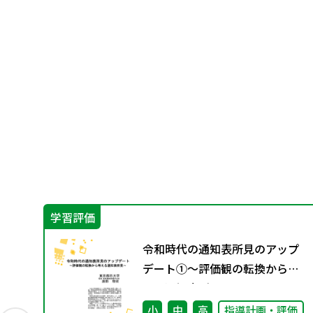
学習評価
の
令和時代の通知表所見のアップ
検
デート①～評価観の転換から考
える通知表所見～
小
中
高
指導計画・評価