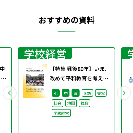
おすすめの資料
学校経営
中
【特集 戦後80年】いま、
 ～
改めて平和教育を考え
る〜「あの日」を語り継
小
中
高
国語
書写
ぐ本川小学校の子どもた
社会
地図
算数
ち〜
学級経営