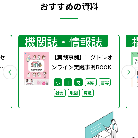
おすすめの資料
機関誌・情報誌
セ
【実践事例】コグトレオ
過
ンライン実践事例BOOK
W
小
中
高
国語
書写
社会
地図
算数