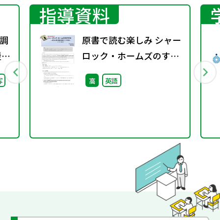
指導資料
調
原書で読む楽しみ シャー
援教
ロック・ホームズのすす
通
め（11－136②）―英文
写
高
英語
調
法と構文理解の教材とし
ての活用―