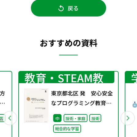
戻る
おすすめの資料
プログラミング
教育・STEAM教
育
方
東京都北区 発 安心安全
却
なプログラミング教育環
境「きたらっち」の取り
習
中
技術・家庭
技術
組みと今後の展望
総合的な学習
04 「きたらっち」の今