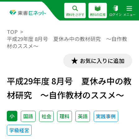
資料をさがす
教科の広場
ログイン
メニュー
TOP
平成29年度 8月号 夏休み中の教材研究 ～自作教
材のススメ～
お気に入りに追加
平成29年度 8月号 夏休み中の教
材研究 ～自作教材のススメ～
小
国語
社会
理科
英語
実践事例
学級経営