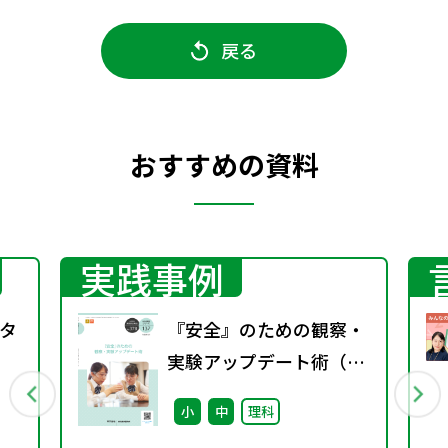
戻る
おすすめの資料
実践事例
タ
『安全』のための観察・
実験アップデート術（特
別課題137）
小
中
理科