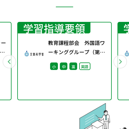
学習指導要領
ャー
教育課程部会 外国語ワ
す
ーキンググループ（第4
法
回） 配付資料
小
中
高
英語
て