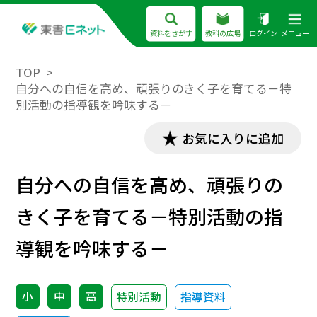
資料をさがす
教科の広場
ログイン
メニュー
TOP
自分への自信を高め、頑張りのきく子を育てる－特
別活動の指導観を吟味する－
お気に入りに追加
自分への自信を高め、頑張りの
きく子を育てる－特別活動の指
導観を吟味する－
小
中
高
特別活動
指導資料