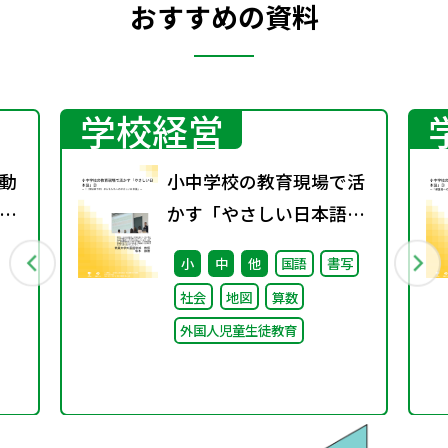
おすすめの資料
学校経営
動
小中学校の教育現場で活
第
かす「やさしい日本語」
② ～「（学校内での）子
小
中
他
国語
書写
どもたちへのやさしい日
社会
地図
算数
本語」～
外国人児童生徒教育